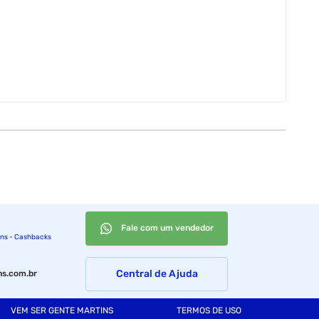
Fale com um vendedor
ins - Cashbacks
Central de Ajuda
s.com.br
VEM SER GENTE MARTINS
TERMOS DE USO