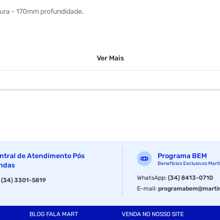
ura - 170mm profundidade.
Ver
Mais
ntral de Atendimento Pós
Programa BEM
Benefícios Exclusivos Mart
ndas
WhatsApp
:
(34) 8413-0710
:
(34) 3301-5819
E-mail
:
programabem@martin
BLOG FALA MART
VENDA NO NOSSO SITE