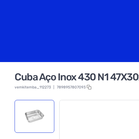
Cuba Aço Inox 430 N1 47X3
vemkitemba_112273
|
7898957807093