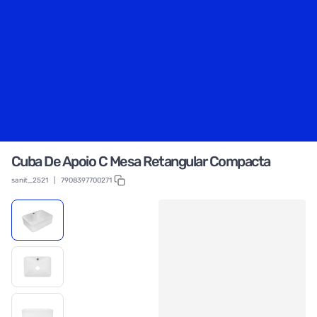
Cuba De Apoio C Mesa Retangular Compacta
sanit_2521
|
7908397700271