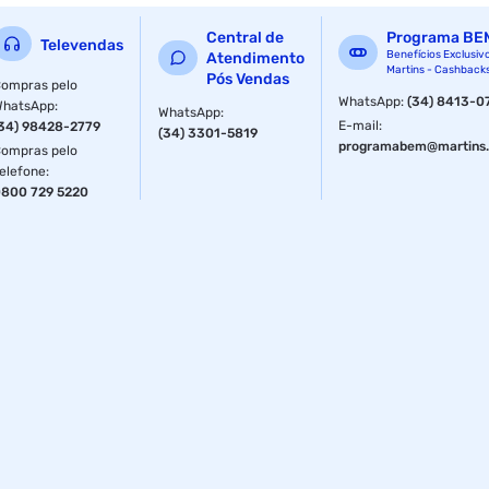
Central de
Programa BE
Televendas
Benefícios Exclusiv
Atendimento
Martins - Cashback
Pós Vendas
ompras pelo
WhatsApp
:
(34) 8413-0
WhatsApp
:
WhatsApp
:
E-mail
:
34) 98428-2779
(34) 3301-5819
programabem@martins.
ompras pelo
elefone
:
800 729 5220