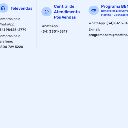
Central de
Programa BE
Televendas
Benefícios Exclusiv
Atendimento
Martins - Cashback
Pós Vendas
ompras pelo
WhatsApp
:
(34) 8413-0
WhatsApp
:
WhatsApp
:
E-mail
:
34) 98428-2779
(34) 3301-5819
programabem@martins.
ompras pelo
elefone
:
800 729 5220