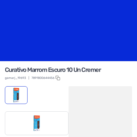
Curativo Marrom Escuro 10 Un Cremer
gamarj_19693
|
7891800644456