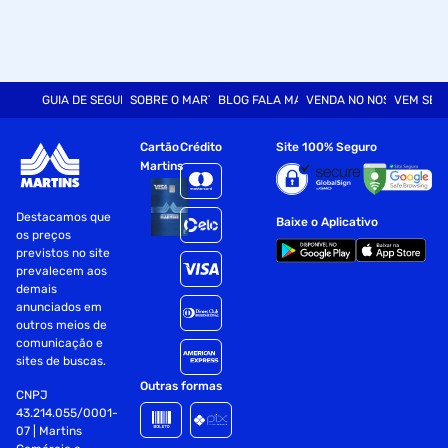
GUIA DE SEGURANÇA
SOBRE O MARTINS
BLOG FALA MART
VENDA NO NOSSO SITE
VEM SER
Cartão
Crédito
Site 100% Seguro
Martins
Destacamos que
Baixe o Aplicativo
os preços
previstos no site
prevalecem aos
demais
anunciados em
outros meios de
comunicação e
sites de buscas.
Outras formas
CNPJ
43.214.055/0001-
07 | Martins