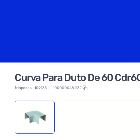
Curva Para Duto De 60 Cdr60
friopecas_109138
|
1000000481132