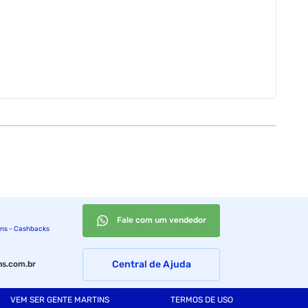
Fale com um vendedor
ins - Cashbacks
Central de Ajuda
s.com.br
VEM SER GENTE MARTINS
TERMOS DE USO