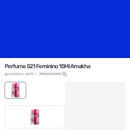
Perfume 521 Feminino 15Ml Amakha
gauchafarma_42214
|
7898662430845