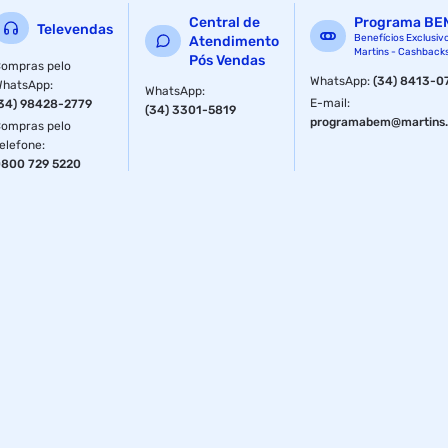
Central de
Programa BE
Televendas
Benefícios Exclusiv
Atendimento
Martins - Cashback
Pós Vendas
ompras pelo
WhatsApp
:
(34) 8413-0
WhatsApp
:
WhatsApp
:
E-mail
:
34) 98428-2779
(34) 3301-5819
programabem@martins.
ompras pelo
elefone
:
800 729 5220