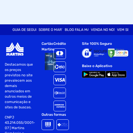
GUIA DE SEGURANÇA
SOBRE O MARTINS
BLOG FALA MART
VENDA NO NOSSO SITE
VEM SER
Cartão
Crédito
Site 100% Seguro
Martins
Destacamos que
Baixe o Aplicativo
os preços
previstos no site
prevalecem aos
demais
anunciados em
outros meios de
comunicação e
sites de buscas.
Outras formas
CNPJ
43.214.055/0001-
07 | Martins