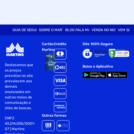
GUIA DE SEGURANÇA
SOBRE O MARTINS
BLOG FALA MART
VENDA NO NOSSO SITE
VEM SER
Cartão
Crédito
Site 100% Seguro
Martins
Destacamos que
Baixe o Aplicativo
os preços
previstos no site
prevalecem aos
demais
anunciados em
outros meios de
comunicação e
sites de buscas.
Outras formas
CNPJ
43.214.055/0001-
07 | Martins