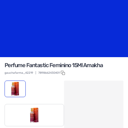
Perfume Fantastic Feminino 15Ml Amakha
gauchafarma_42219
|
7898662430401