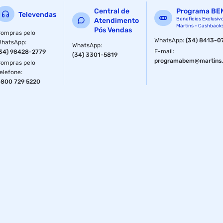
Central de
Programa BE
Televendas
Benefícios Exclusiv
Atendimento
Martins - Cashback
Pós Vendas
ompras pelo
WhatsApp
:
(34) 8413-0
WhatsApp
:
WhatsApp
:
E-mail
:
34) 98428-2779
(34) 3301-5819
programabem@martins.
ompras pelo
elefone
:
800 729 5220