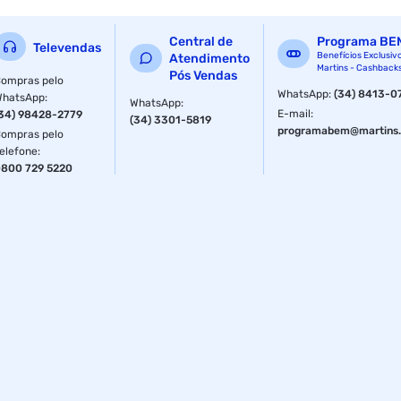
Central de
Programa BE
Televendas
Benefícios Exclusiv
Atendimento
Martins - Cashback
Pós Vendas
ompras pelo
WhatsApp
:
(34) 8413-0
WhatsApp
:
WhatsApp
:
E-mail
:
34) 98428-2779
(34) 3301-5819
programabem@martins.
ompras pelo
elefone
:
800 729 5220