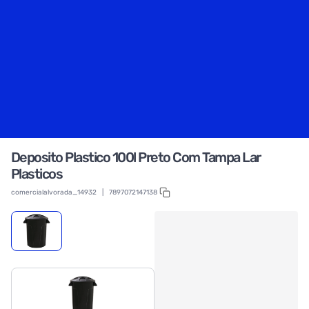
Deposito Plastico 100l Preto Com Tampa Lar
Plasticos
comercialalvorada_14932
|
7897072147138