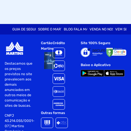
GUIA DE SEGURANÇA
SOBRE O MARTINS
BLOG FALA MART
VENDA NO NOSSO SITE
VEM SER
Cartão
Crédito
Site 100% Seguro
Martins
Destacamos que
Baixe o Aplicativo
os preços
previstos no site
prevalecem aos
demais
anunciados em
outros meios de
comunicação e
sites de buscas.
Outras formas
CNPJ
43.214.055/0001-
07 | Martins