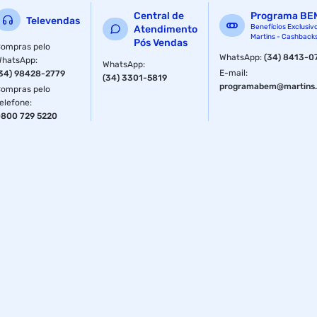
Central de
Programa BE
Televendas
Benefícios Exclusiv
Atendimento
Martins - Cashback
Pós Vendas
ompras pelo
WhatsApp
:
(34) 8413-0
WhatsApp
:
WhatsApp
:
E-mail
:
34) 98428-2779
(34) 3301-5819
programabem@martins.
ompras pelo
elefone
:
800 729 5220