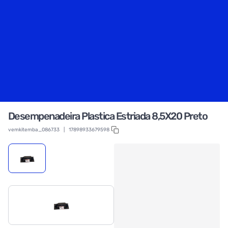
Desempenadeira Plastica Estriada 8,5X20 Preto
vemkitemba_086733
|
17898933679598