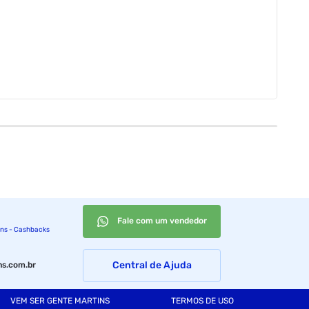
Fale com um vendedor
ins - Cashbacks
Central de Ajuda
s.com.br
VEM SER GENTE MARTINS
TERMOS DE USO