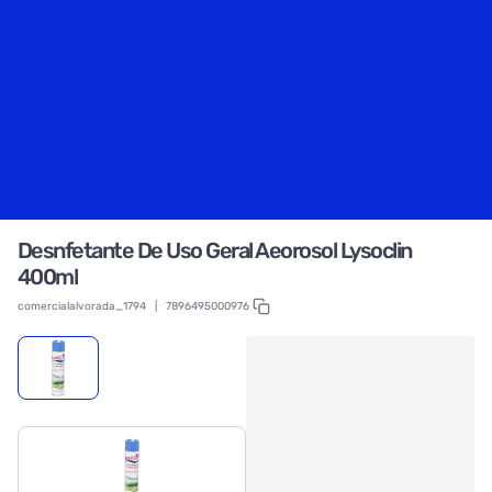
Desnfetante De Uso Geral Aeorosol Lysoclin
400ml
comercialalvorada_1794
|
7896495000976