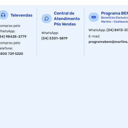
Central de
Programa BE
Televendas
Benefícios Exclusiv
Atendimento
Martins - Cashback
Pós Vendas
ompras pelo
WhatsApp
:
(34) 8413-0
WhatsApp
:
WhatsApp
:
E-mail
:
34) 98428-2779
(34) 3301-5819
programabem@martins.
ompras pelo
elefone
:
800 729 5220