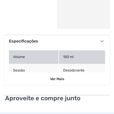
Especificações
Volume
150 ml
Sessão
Desodorante
Ver
Mais
Departamento
Higiene
Aproveite e compre junto
Formato
Aerossol