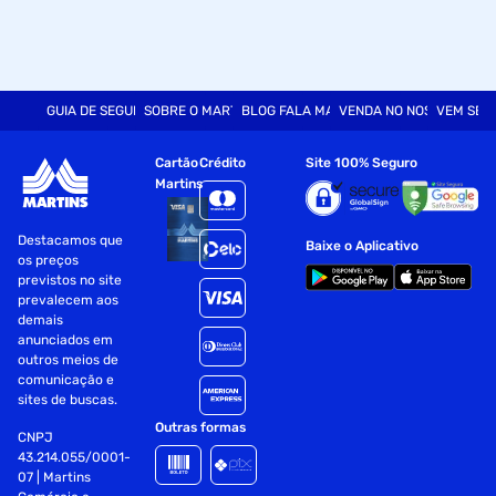
GUIA DE SEGURANÇA
SOBRE O MARTINS
BLOG FALA MART
VENDA NO NOSSO SITE
VEM SER
Cartão
Crédito
Site 100% Seguro
Martins
Destacamos que
Baixe o Aplicativo
os preços
previstos no site
prevalecem aos
demais
anunciados em
outros meios de
comunicação e
sites de buscas.
Outras formas
CNPJ
43.214.055/0001-
07 | Martins