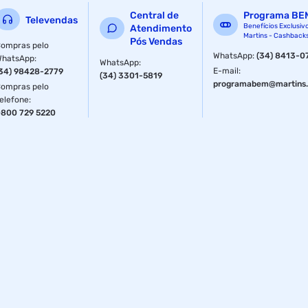
Central de
Programa BE
Televendas
Benefícios Exclusiv
Atendimento
Martins - Cashback
Pós Vendas
ompras pelo
WhatsApp
:
(34) 8413-0
WhatsApp
:
WhatsApp
:
E-mail
:
34) 98428-2779
(34) 3301-5819
programabem@martins.
ompras pelo
elefone
:
800 729 5220