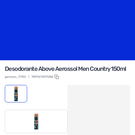
Desodorante Above Aerossol Men Country 150ml
gamaes_17150
|
7899674017086