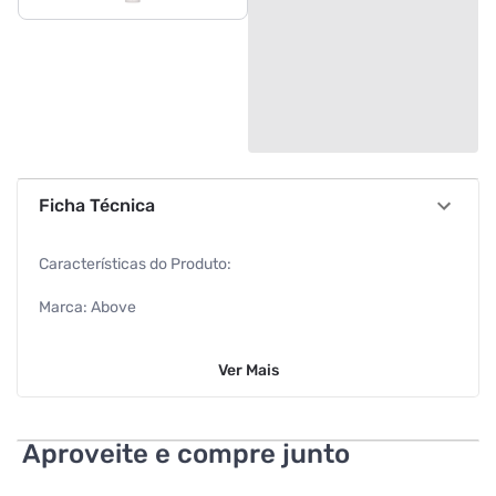
Ficha Técnica
Características do Produto:
Marca: Above
Contéudo: 50g
Ver
Mais
Linha do Produto: Classic Candy
Características Adicionais do Produto:
Aproveite e compre junto
Controla seguramente a transpiração e o mau odor,