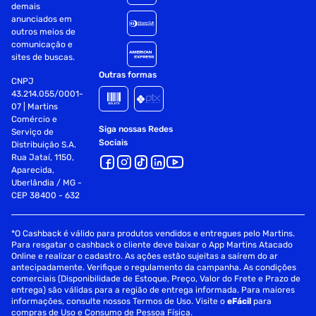
demais
anunciados em
outros meios de
comunicação e
sites de buscas.
Outras formas
CNPJ
43.214.055/0001-
07 | Martins
Comércio e
Siga nossas Redes
Serviço de
Sociais
Distribuição S.A.
Rua Jataí, 1150,
Aparecida,
Uberlândia / MG -
CEP 38400 - 632
*O Cashback é válido para produtos vendidos e entregues pelo Martins.
Para resgatar o cashback o cliente deve baixar o App Martins Atacado
Online e realizar o cadastro. As ações estão sujeitas a saírem do ar
antecipadamente. Verifique o regulamento da campanha. As condições
comerciais (Disponibilidade de Estoque, Preço, Valor do Frete e Prazo de
entrega) são válidas para a região de entrega informada. Para maiores
informações, consulte nossos Termos de Uso. Visite o
eFácil
para
compras de Uso e Consumo de Pessoa Física.