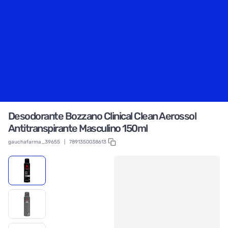
Desodorante Bozzano Clinical Clean Aerossol
Antitranspirante Masculino 150ml
gauchafarma_39655
|
7891350038613