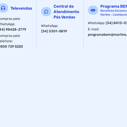
Central de
Programa BE
Televendas
Benefícios Exclusiv
Atendimento
Martins - Cashback
Pós Vendas
ompras pelo
WhatsApp
:
(34) 8413-0
WhatsApp
:
WhatsApp
:
E-mail
:
34) 98428-2779
(34) 3301-5819
programabem@martins.
ompras pelo
elefone
:
800 729 5220