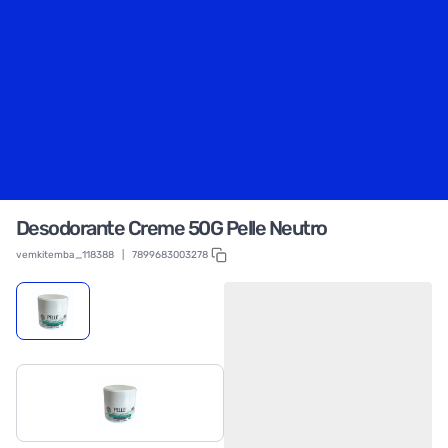
Desodorante Creme 50G Pelle Neutro
vemkitemba_118388
|
7899683003278