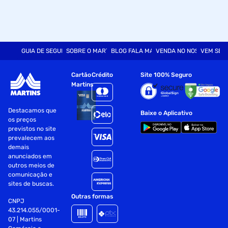
GUIA DE SEGURANÇA
SOBRE O MARTINS
BLOG FALA MART
VENDA NO NOSSO SITE
VEM SER
Cartão
Crédito
Site 100% Seguro
Martins
Destacamos que
Baixe o Aplicativo
os preços
previstos no site
prevalecem aos
demais
anunciados em
outros meios de
comunicação e
sites de buscas.
Outras formas
CNPJ
43.214.055/0001-
07 | Martins