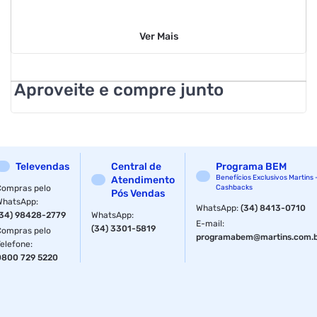
Modelo: Invisible Dry
Ver
Mais
Formato: Aerossol
Volume: 250 mL
Aproveite e compre junto
Gênero: Unissex
Antitranspirante: Sim
Horas de proteção: 48 Horas
Televendas
Central de
Programa BEM
Benefícios Exclusivos Martins 
Atendimento
Compras pelo
EAN: 7891150081246
Cashbacks
Pós Vendas
WhatsApp
:
WhatsApp
:
(34) 8413-0710
(34) 98428-2779
WhatsApp
:
Características Adicionais:
E-mail
:
(34) 3301-5819
Compras pelo
programabem@martins.com.
Fórmula sem álcool
Telefone
:
0800 729 5220
Dermatologicamente testado
Proteção anti-manchas