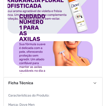
FRAGRÂNCIA FLORAL
SOFISTICADA
Possui aroma agradável de violeta e frésia
CUIDADO
branca. Um toque delicado que complementa
a proteção, trazendo leveza e bem-estar.
NÚMERO
1 PARA
AS
AXILAS
Sua fórmula suave
é delicada com a
pele, oferecendo
proteção sem
agredir. Um aliado
confiável para
manter as axilas
saudáveis no dia a
dia.
Ficha Técnica
Características do Produto:
Marca: Dove Men