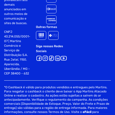
prevalecem aos
demais
anunciados em
outros meios de
comunicação e
sites de buscas.
Outras formas
CNPJ
43.214.055/0001-
07 | Martins
Comércio e
Siga nossas Redes
Serviço de
Sociais
Distribuição S.A.
Rua Jataí, 1150,
Aparecida,
Uberlândia / MG -
CEP 38400 - 632
*O Cashback é válido para produtos vendidos e entregues pelo Martins.
Para resgatar o cashback o cliente deve baixar o App Martins Atacado
Online e realizar o cadastro. As ações estão sujeitas a saírem do ar
antecipadamente. Verifique o regulamento da campanha. As condições
comerciais (Disponibilidade de Estoque, Preço, Valor do Frete e Prazo de
entrega) são válidas para a região de entrega informada. Para maiores
informações, consulte nossos Termos de Uso. Visite o
eFácil
para