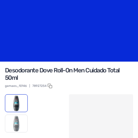
Desodorante Dove Roll-On Men Cuidado Total
50ml
gamaes_10146
|
78927254