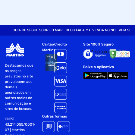
Cyclopentasiloxane
Disteardimonium Hectorite
Propylene Carbonate
GUIA DE SEGURANÇA
SOBRE O MARTINS
BLOG FALA MART
VENDA NO NOSSO SITE
VEM SER
Isopropyl Myristate
Cartão
Crédito
Site 100% Seguro
Triclosan
Martins
Parfum
Destacamos que
Baixe o Aplicativo
os preços
Butylphenyl Methylpropional
previstos no site
prevalecem aos
Citronellol
demais
anunciados em
Coumarin
outros meios de
comunicação e
Geraniol
sites de buscas.
Outras formas
Limonene
CNPJ
43.214.055/0001-
Linalool
07 | Martins