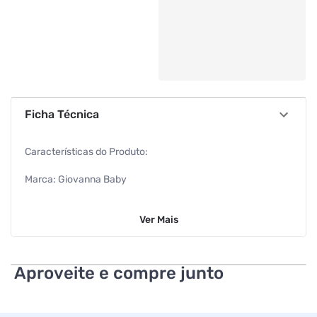
Ficha Técnica
Características do Produto:
Marca: Giovanna Baby
Modelo: Aerossol Blue
Ver
Mais
Segmento: Desodorante
Especificações técnicas:
Aproveite e compre junto
Fragrância: Blue