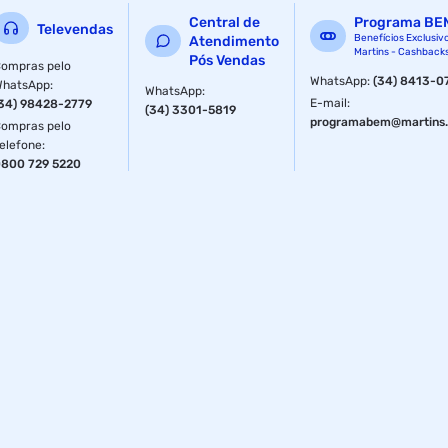
Tipo: Antiperspirante
Central de
Programa BE
Televendas
Forma/Apresentação: Aerossol
Benefícios Exclusiv
Atendimento
Martins - Cashback
Pós Vendas
ompras pelo
Dermatologicamente Testado: Sim
WhatsApp
:
(34) 8413-0
WhatsApp
:
WhatsApp
:
E-mail
:
34) 98428-2779
(34) 3301-5819
Recomendações: Agite bem antes de usar. Não usar se a
programabem@martins.
ompras pelo
pele estiver irritada ou lesionada.
elefone
:
800 729 5220
Ação Esperada do Produto: Antiodor, Antiperspirante,
Cuidar, Desodorizar, Hidratar, Perfumar, Proteger,
Refrescante
Área de Atuação: Axila
Composição:
Butane/Propane
Aluminum Sesquichlorohydrate
Cyclomethicone