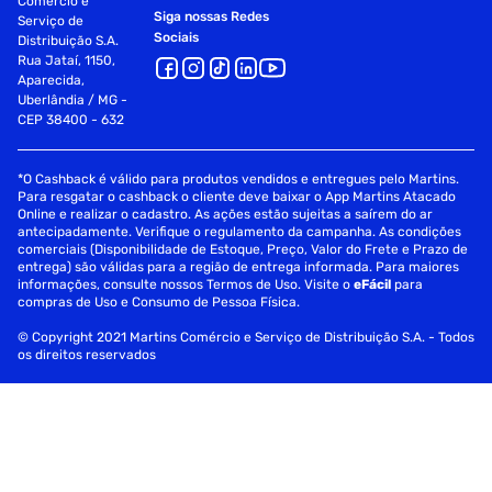
Comércio e
Siga nossas Redes
Serviço de
Modo de Uso:
Sociais
Distribuição S.A.
Rua Jataí, 1150,
Aplique somente sobre a superfície seca das axilas a 15cm
Aparecida,
da pele. Usar somente nas áreas indicadas (as axilas).
Uberlândia / MG -
CEP 38400 - 632
Fornecedor: PRO NOVA DISTR E COM COSM LTDA
Especificações
*O Cashback é válido para produtos vendidos e entregues pelo Martins.
Para resgatar o cashback o cliente deve baixar o App Martins Atacado
Online e realizar o cadastro. As ações estão sujeitas a saírem do ar
Departamento
Higiene
antecipadamente. Verifique o regulamento da campanha. As condições
comerciais (Disponibilidade de Estoque, Preço, Valor do Frete e Prazo de
entrega) são válidas para a região de entrega informada. Para maiores
informações, consulte nossos Termos de Uso. Visite o
eFácil
para
compras de Uso e Consumo de Pessoa Física.
© Copyright 2021 Martins Comércio e Serviço de Distribuição S.A. - Todos
os direitos reservados