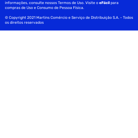
informações, consulte nossos Termos de Uso. Visite o
eFácil
para
compras de Uso e Consumo de Pessoa Física.
© Copyright 2021 Martins Comércio e Serviço de Distribuição S.A. - Todos
os direitos reservados