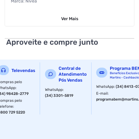
Marca: Nivea
Categoria: Deo Aero Fem
Ver
Mais
Departamento: Deo
Segmento: Personal Care
Aproveite e compre junto
Modo de Uso Desodorante Nivea Aerosol Feminino Active
Dry Comfort 150ml:
1. Agite bem antes de usar.
Central de
Programa BE
Televendas
Benefícios Exclusiv
Atendimento
Martins - Cashback
2. Ao aplicar o produto, mantenha o frasco a aprox. 15 cm
Pós Vendas
ompras pelo
da axila.
WhatsApp
:
(34) 8413-0
WhatsApp
:
WhatsApp
:
E-mail
:
34) 98428-2779
(34) 3301-5819
3. Espere secar antes de se vestir.
programabem@martins.
ompras pelo
elefone
:
Precauções:
800 729 5220
Usar somente nas axilas.
Não usar se a pele estiver irritada ou lesionada.