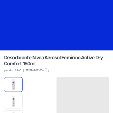
Desodorante Nivea Aerosol Feminino Active Dry
Comfort 150ml
pacaluz_9468
|
7791969016036