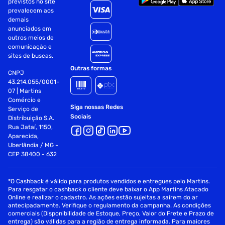
previstos no site
Largura: 4,5 cm
prevalecem aos
demais
Comprimento/profundidade: 4,5 cm
anunciados em
outros meios de
Fornecedor: Nivea
comunicação e
sites de buscas.
Especificações
Outras formas
CNPJ
Departamento
Higiene
43.214.055/0001-
07 | Martins
Comércio e
Siga nossas Redes
Serviço de
Sociais
Distribuição S.A.
Rua Jataí, 1150,
Aparecida,
Uberlândia / MG -
CEP 38400 - 632
*O Cashback é válido para produtos vendidos e entregues pelo Martins.
Para resgatar o cashback o cliente deve baixar o App Martins Atacado
Online e realizar o cadastro. As ações estão sujeitas a saírem do ar
antecipadamente. Verifique o regulamento da campanha. As condições
comerciais (Disponibilidade de Estoque, Preço, Valor do Frete e Prazo de
entrega) são válidas para a região de entrega informada. Para maiores