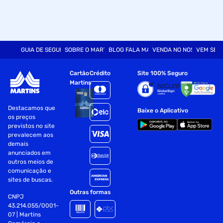
GUIA DE SEGURANÇA
SOBRE O MARTINS
BLOG FALA MART
VENDA NO NOSSO SITE
VEM SER
Cartão
Crédito
Site 100% Seguro
Martins
Destacamos que
Baixe o Aplicativo
os preços
previstos no site
prevalecem aos
demais
anunciados em
outros meios de
comunicação e
sites de buscas.
Outras formas
CNPJ
43.214.055/0001-
07 | Martins