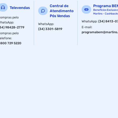
Central de
Programa BE
Televendas
Benefícios Exclusiv
Atendimento
Martins - Cashback
Pós Vendas
ompras pelo
WhatsApp
:
(34) 8413-0
WhatsApp
:
WhatsApp
:
E-mail
:
34) 98428-2779
(34) 3301-5819
programabem@martins.
ompras pelo
elefone
:
800 729 5220