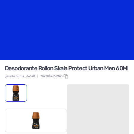
Desodorante Rollon Skala Protect Urban Men 60Ml
gauchafarma_36578
|
7897042016945