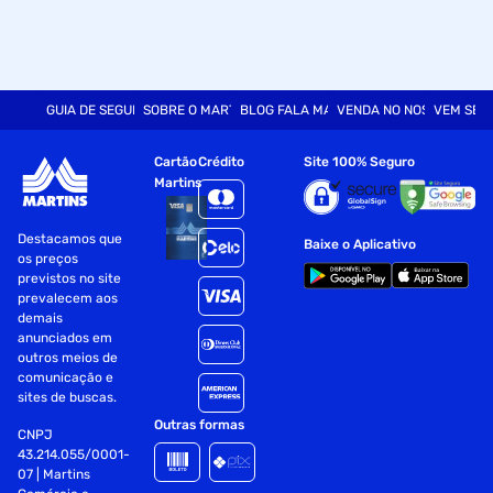
GUIA DE SEGURANÇA
SOBRE O MARTINS
BLOG FALA MART
VENDA NO NOSSO SITE
VEM SER
Cartão
Crédito
Site 100% Seguro
Martins
Destacamos que
Baixe o Aplicativo
os preços
previstos no site
prevalecem aos
demais
anunciados em
outros meios de
comunicação e
sites de buscas.
Outras formas
CNPJ
43.214.055/0001-
07 | Martins