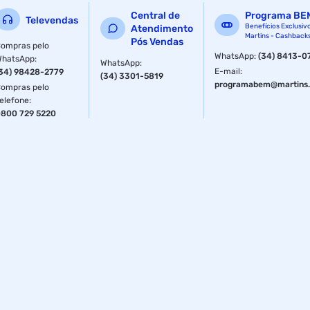
Central de
Programa BE
Televendas
Benefícios Exclusiv
Atendimento
Martins - Cashback
Pós Vendas
ompras pelo
WhatsApp
:
(34) 8413-0
WhatsApp
:
WhatsApp
:
E-mail
:
34) 98428-2779
(34) 3301-5819
programabem@martins.
ompras pelo
elefone
:
800 729 5220