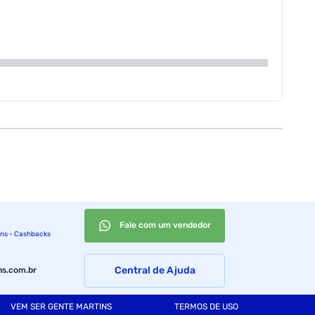
Fale com um vendedor
ins - Cashbacks
Central de Ajuda
s.com.br
VEM SER GENTE MARTINS
TERMOS DE USO