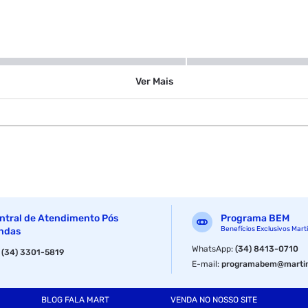
90 ml
Ver
Mais
ntral de Atendimento Pós
Programa BEM
Benefícios Exclusivos Mart
ndas
WhatsApp
:
(34) 8413-0710
:
(34) 3301-5819
E-mail
:
programabem@martin
BLOG FALA MART
VENDA NO NOSSO SITE