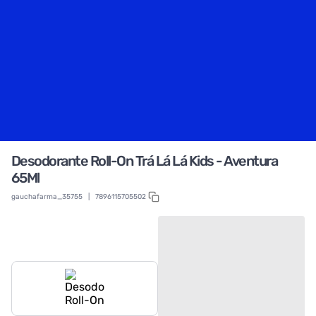
Desodorante Roll-On Trá Lá Lá Kids - Aventura
65Ml
gauchafarma_35755
|
7896115705502