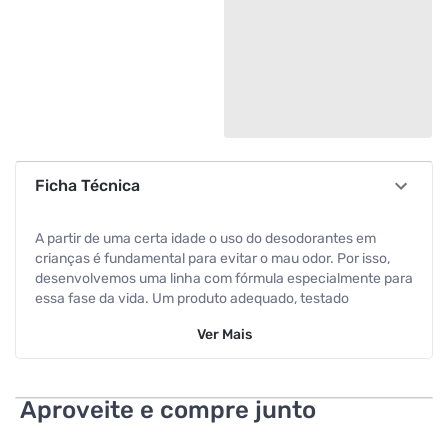
Ficha Técnica
A partir de uma certa idade o uso do desodorantes em
crianças é fundamental para evitar o mau odor. Por isso,
desenvolvemos uma linha com fórmula especialmente para
essa fase da vida. Um produto adequado, testado
dermatologicamente, que não obstrui os poros e ainda
Ver
Mais
melhora a hidratação da pele
Especificações
Aproveite e compre junto
Volume
65 ml