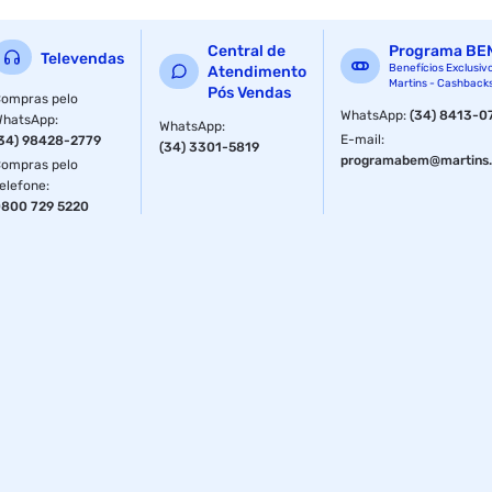
Central de
Programa BE
Televendas
Benefícios Exclusiv
Atendimento
Martins - Cashback
Pós Vendas
ompras pelo
WhatsApp
:
(34) 8413-0
WhatsApp
:
WhatsApp
:
E-mail
:
34) 98428-2779
(34) 3301-5819
programabem@martins.
ompras pelo
elefone
:
800 729 5220