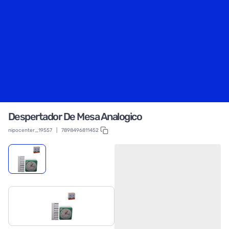
Despertador De Mesa Analogico
nipocenter_19557
|
7898496811452