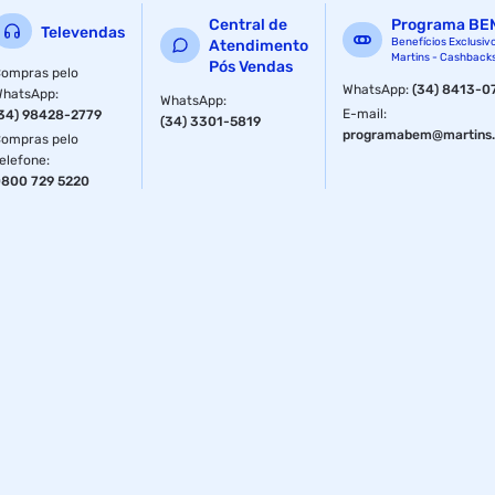
Central de
Programa BE
Televendas
Benefícios Exclusiv
Atendimento
Martins - Cashback
Pós Vendas
ompras pelo
WhatsApp
:
(34) 8413-0
WhatsApp
:
WhatsApp
:
E-mail
:
34) 98428-2779
(34) 3301-5819
programabem@martins.
ompras pelo
elefone
:
800 729 5220