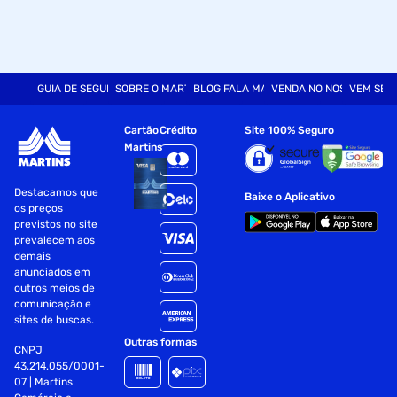
GUIA DE SEGURANÇA
SOBRE O MARTINS
BLOG FALA MART
VENDA NO NOSSO SITE
VEM SER
Cartão
Crédito
Site 100% Seguro
Martins
Destacamos que
Baixe o Aplicativo
os preços
previstos no site
prevalecem aos
demais
anunciados em
outros meios de
comunicação e
sites de buscas.
Outras formas
CNPJ
43.214.055/0001-
07 | Martins