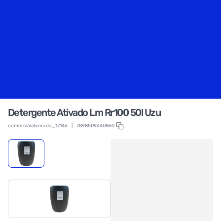
Detergente Ativado Lm Rr100 50l Uzu
comercialalvorada_17146
|
7898509440860