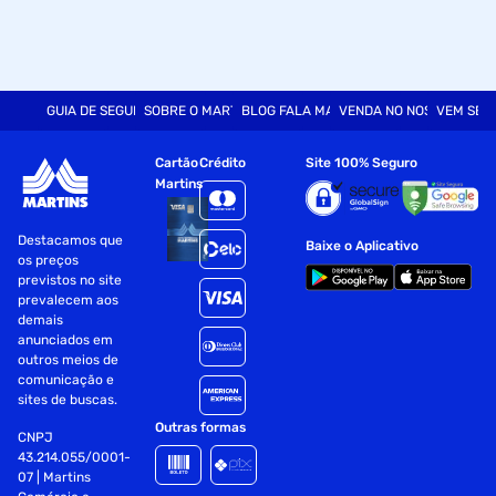
GUIA DE SEGURANÇA
SOBRE O MARTINS
BLOG FALA MART
VENDA NO NOSSO SITE
VEM SER
Cartão
Crédito
Site 100% Seguro
Martins
Destacamos que
Baixe o Aplicativo
os preços
previstos no site
prevalecem aos
demais
anunciados em
outros meios de
comunicação e
sites de buscas.
Outras formas
CNPJ
43.214.055/0001-
07 | Martins