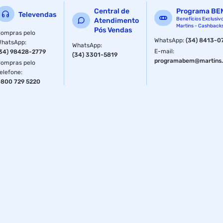
Central de
Programa BE
Televendas
Benefícios Exclusiv
Atendimento
Martins - Cashback
Pós Vendas
ompras pelo
WhatsApp
:
(34) 8413-0
WhatsApp
:
WhatsApp
:
E-mail
:
34) 98428-2779
(34) 3301-5819
programabem@martins.
ompras pelo
elefone
:
800 729 5220