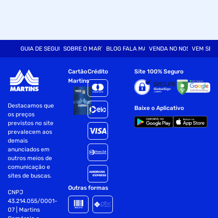
GUIA DE SEGURANÇA
SOBRE O MARTINS
BLOG FALA MART
VENDA NO NOSSO SITE
VEM SER
Cartão
Crédito
Site 100% Seguro
Martins
Destacamos que
Baixe o Aplicativo
os preços
previstos no site
prevalecem aos
demais
anunciados em
outros meios de
comunicação e
sites de buscas.
Outras formas
CNPJ
43.214.055/0001-
07 | Martins