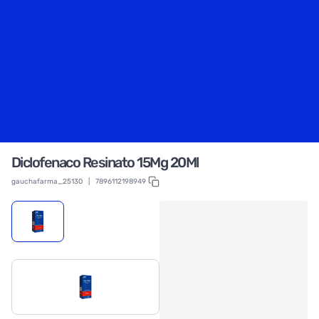
Diclofenaco Resinato 15Mg 20Ml
gauchafarma_25130
|
7896112198949