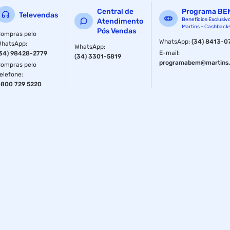
Central de
Programa BE
Televendas
Benefícios Exclusiv
Atendimento
Martins - Cashback
Pós Vendas
ompras pelo
WhatsApp
:
(34) 8413-0
WhatsApp
:
WhatsApp
:
E-mail
:
34) 98428-2779
(34) 3301-5819
programabem@martins.
ompras pelo
elefone
:
800 729 5220