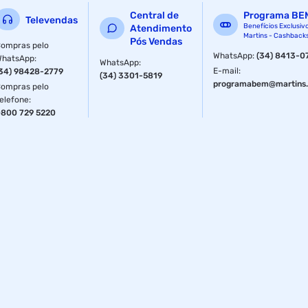
Central de
Programa BE
Televendas
Benefícios Exclusiv
Atendimento
Martins - Cashback
Pós Vendas
ompras pelo
WhatsApp
:
(34) 8413-0
WhatsApp
:
WhatsApp
:
E-mail
:
34) 98428-2779
(34) 3301-5819
programabem@martins.
ompras pelo
elefone
:
800 729 5220