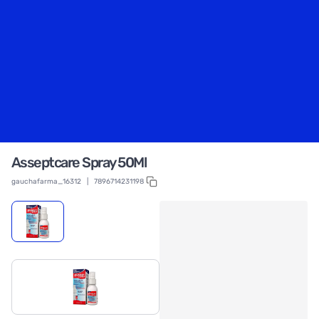
Asseptcare Spray 50Ml
gauchafarma_16312
|
7896714231198