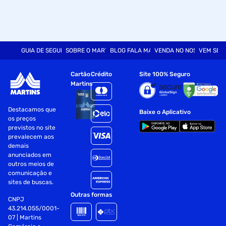
GUIA DE SEGURANÇA
SOBRE O MARTINS
BLOG FALA MART
VENDA NO NOSSO SITE
VEM SER
Cartão
Crédito
Site 100% Seguro
Martins
Destacamos que
Baixe o Aplicativo
os preços
previstos no site
prevalecem aos
demais
anunciados em
outros meios de
comunicação e
sites de buscas.
Outras formas
CNPJ
43.214.055/0001-
07 | Martins