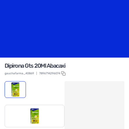
Dipirona Gts 20Ml Abacaxi
gauchafarma_40869
|
7896714296074