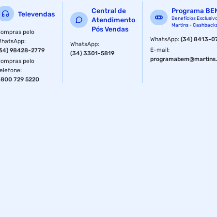
Central de
Programa BE
Televendas
Benefícios Exclusiv
Atendimento
Martins - Cashback
Pós Vendas
ompras pelo
WhatsApp
:
(34) 8413-0
WhatsApp
:
WhatsApp
:
E-mail
:
34) 98428-2779
(34) 3301-5819
programabem@martins.
ompras pelo
elefone
:
800 729 5220