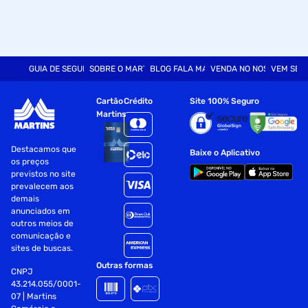
GUIA DE SEGURANÇA
SOBRE O MARTINS
BLOG FALA MART
VENDA NO NOSSO SITE
VEM SER
Cartão
Crédito
Site 100% Seguro
Martins
Destacamos que
Baixe o Aplicativo
os preços
previstos no site
prevalecem aos
demais
anunciados em
outros meios de
comunicação e
sites de buscas.
Outras formas
CNPJ
43.214.055/0001-
07 | Martins