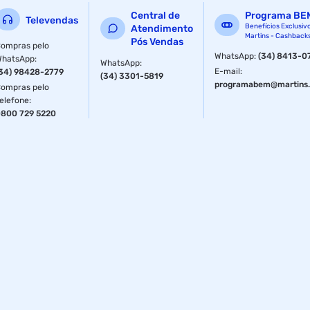
Central de
Programa BE
Televendas
Benefícios Exclusiv
Atendimento
Martins - Cashback
Pós Vendas
ompras pelo
WhatsApp
:
(34) 8413-0
WhatsApp
:
WhatsApp
:
E-mail
:
34) 98428-2779
(34) 3301-5819
programabem@martins.
ompras pelo
elefone
:
800 729 5220