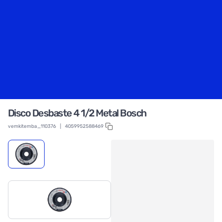
Disco Desbaste 4 1/2 Metal Bosch
vemkitemba_110376
|
4059952588469