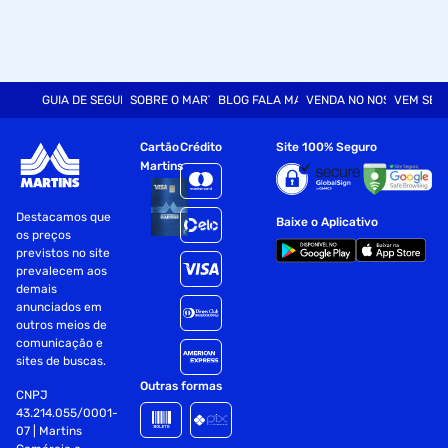
GUIA DE SEGURANÇA
SOBRE O MARTINS
BLOG FALA MART
VENDA NO NOSSO SITE
VEM SER
Cartão
Crédito
Site 100% Seguro
Martins
Destacamos que
Baixe o Aplicativo
os preços
previstos no site
prevalecem aos
demais
anunciados em
outros meios de
comunicação e
sites de buscas.
Outras formas
CNPJ
43.214.055/0001-
07 | Martins