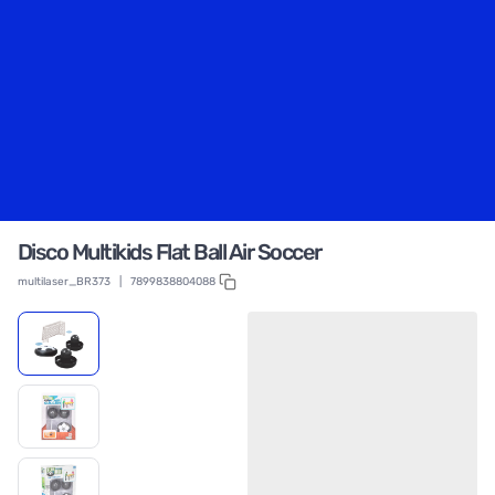
Disco Multikids Flat Ball Air Soccer
multilaser_BR373
|
7899838804088