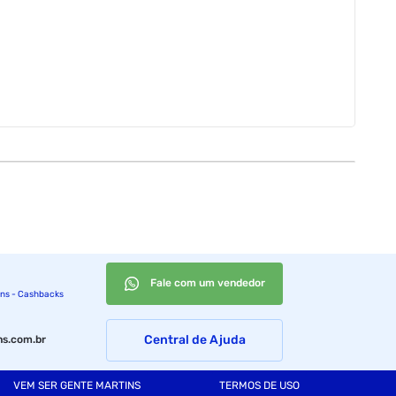
Fale com um vendedor
ins - Cashbacks
Central de Ajuda
s.com.br
VEM SER GENTE MARTINS
TERMOS DE USO