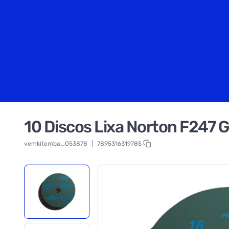
10 Discos Lixa Norton F247 
vemkitemba_053878
|
7895316319785