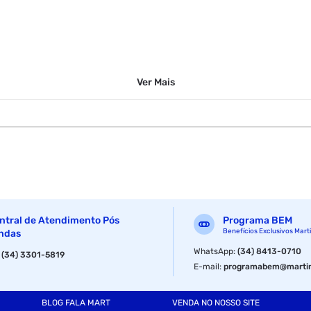
Ver
Mais
ntral de Atendimento Pós
Programa BEM
Benefícios Exclusivos Mart
ndas
WhatsApp
:
(34) 8413-0710
:
(34) 3301-5819
E-mail
:
programabem@martin
BLOG FALA MART
VENDA NO NOSSO SITE