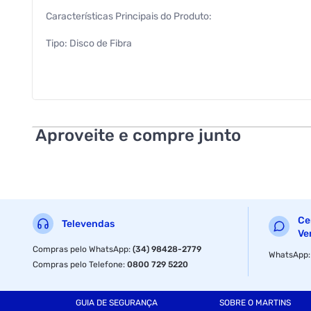
Características Principais do Produto:
Tipo: Disco de Fibra
Grão: G100
Modelo: F247
Marca: Norton
Aproveite e compre junto
Cor: Marrom
Abrasivo: Óxido de Alumínio Marrom
Aplicação: Desbaste e acabamento
Ce
Televendas
Compatibilidade: Lixadeira Angular
Ve
Compras pelo WhatsApp
:
(34) 98428-2779
WhatsApp
EAN: 7895316319785
Compras pelo Telefone
:
0800 729 5220
Informações Adicionais:
GUIA DE SEGURANÇA
SOBRE O MARTINS