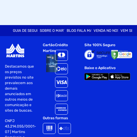
Fornecedor: Saint-Gobain do Brasil Produtos Industriais
Especificações
Ferramenta
Disco Lixa
GUIA DE SEGURANÇA
SOBRE O MARTINS
BLOG FALA MART
VENDA NO NOSSO SITE
VEM SER
Cor
Marrom
Cartão
Crédito
Site 100% Seguro
Martins
Fornecedor
Saint Gobain do Brasil Produtos IND
Destacamos que
Baixe o Aplicativo
os preços
previstos no site
prevalecem aos
demais
anunciados em
outros meios de
comunicação e
sites de buscas.
Outras formas
CNPJ
43.214.055/0001-
07 | Martins