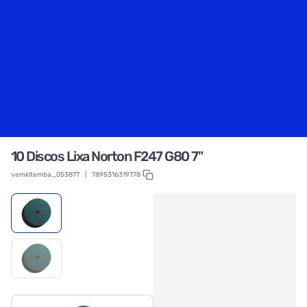
10 Discos Lixa Norton F247 G80 7"
vemkitemba_053877
|
7895316319778