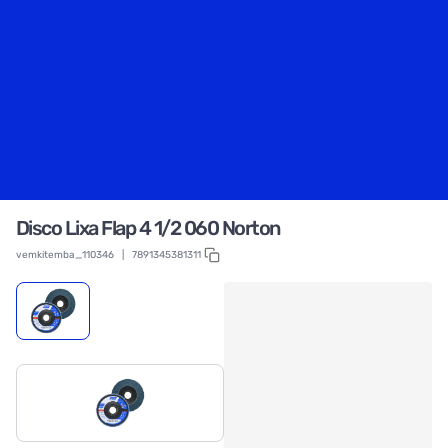
Disco Lixa Flap 4 1/2 060 Norton
vemkitemba_110346
|
7891345381311