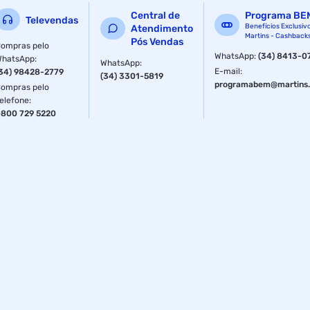
Central de
Programa BE
Televendas
Benefícios Exclusiv
Atendimento
Martins - Cashback
Pós Vendas
ompras pelo
WhatsApp
:
(34) 8413-0
WhatsApp
:
WhatsApp
:
E-mail
:
34) 98428-2779
(34) 3301-5819
programabem@martins.
ompras pelo
elefone
:
800 729 5220