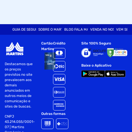
GUIA DE SEGURANÇA
SOBRE O MARTINS
BLOG FALA MART
VENDA NO NOSSO SITE
VEM SER
Cartão
Crédito
Site 100% Seguro
Martins
Destacamos que
Baixe o Aplicativo
os preços
previstos no site
prevalecem aos
demais
anunciados em
outros meios de
comunicação e
sites de buscas.
Outras formas
CNPJ
43.214.055/0001-
07 | Martins