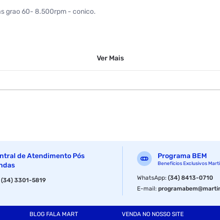
as grao 60- 8.500rpm - conico.
Ver
Mais
ntral de Atendimento Pós
Programa BEM
Benefícios Exclusivos Mart
ndas
WhatsApp
:
(34) 8413-0710
:
(34) 3301-5819
E-mail
:
programabem@martin
BLOG FALA MART
VENDA NO NOSSO SITE