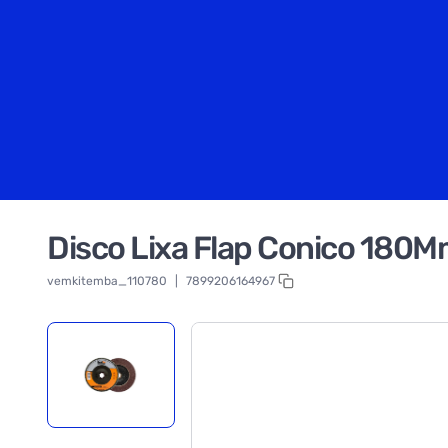
Disco Lixa Flap Conico 180
vemkitemba_110780
|
7899206164967