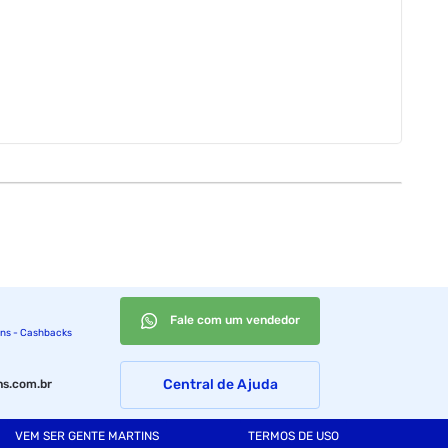
Fale com um vendedor
ins - Cashbacks
Central de Ajuda
s.com.br
VEM SER GENTE MARTINS
TERMOS DE USO