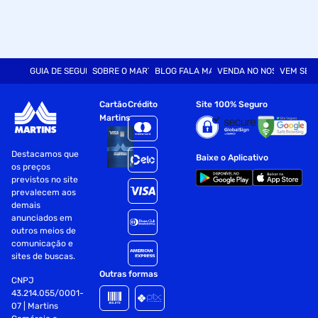
GUIA DE SEGURANÇA
SOBRE O MARTINS
BLOG FALA MART
VENDA NO NOSSO SITE
VEM SER
Cartão
Crédito
Site 100% Seguro
Martins
Destacamos que
Baixe o Aplicativo
os preços
previstos no site
prevalecem aos
demais
anunciados em
outros meios de
comunicação e
sites de buscas.
Outras formas
CNPJ
43.214.055/0001-
07 | Martins