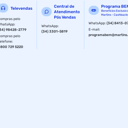
Central de
Programa BE
Televendas
Benefícios Exclusiv
Atendimento
Martins - Cashback
Pós Vendas
ompras pelo
WhatsApp
:
(34) 8413-0
WhatsApp
:
WhatsApp
:
E-mail
:
34) 98428-2779
(34) 3301-5819
programabem@martins.
ompras pelo
elefone
:
800 729 5220