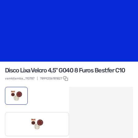
Disco Lixa Velcro 4,5" G040 8 Furos Bestfer C10
vemkitemba_110787
|
7899206181827