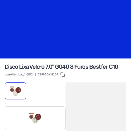
Disco Lixa Velcro 7,0" G040 8 Furos Bestfer C10
vemkitemba_110812
|
7899206182091