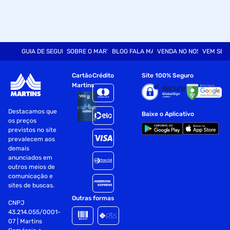
GUIA DE SEGURANÇA
SOBRE O MARTINS
BLOG FALA MART
VENDA NO NOSSO SITE
VEM SER
Cartão
Crédito
Site 100% Seguro
Martins
Destacamos que
Baixe o Aplicativo
os preços
previstos no site
prevalecem aos
demais
anunciados em
outros meios de
comunicação e
sites de buscas.
Outras formas
CNPJ
43.214.055/0001-
07 | Martins