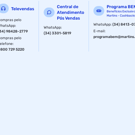
Central de
Programa BE
Televendas
Benefícios Exclusiv
Atendimento
Martins - Cashback
Pós Vendas
ompras pelo
WhatsApp
:
(34) 8413-0
WhatsApp
:
WhatsApp
:
E-mail
:
34) 98428-2779
(34) 3301-5819
programabem@martins.
ompras pelo
elefone
:
800 729 5220