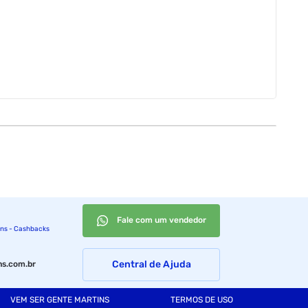
Fale com um vendedor
ins - Cashbacks
Central de Ajuda
s.com.br
VEM SER GENTE MARTINS
TERMOS DE USO