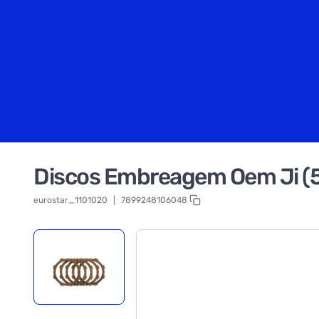
Discos Embreagem Oem Ji (5
eurostar_1101020
|
7899248106048