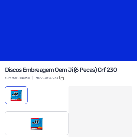
Discos Embreagem Oem Ji (6 Pecas) Crf 230
eurostar_1100611
|
7899248167964