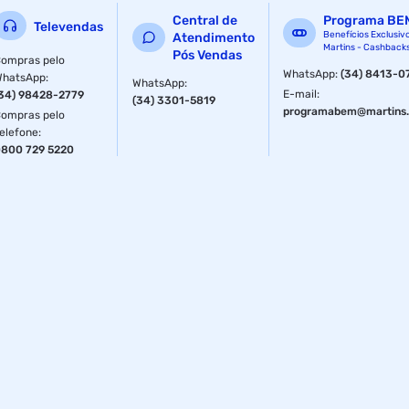
Central de
Programa BE
Televendas
Benefícios Exclusiv
Atendimento
Martins - Cashback
Pós Vendas
ompras pelo
WhatsApp
:
(34) 8413-0
WhatsApp
:
WhatsApp
:
E-mail
:
34) 98428-2779
(34) 3301-5819
programabem@martins.
ompras pelo
elefone
:
800 729 5220