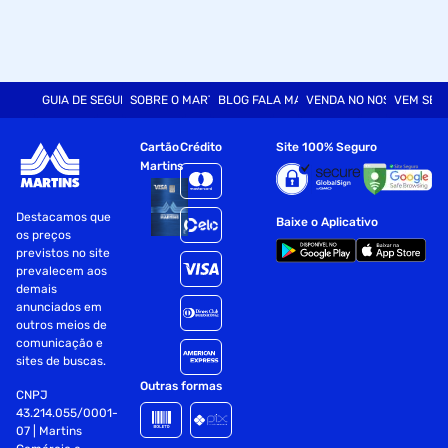
GUIA DE SEGURANÇA
SOBRE O MARTINS
BLOG FALA MART
VENDA NO NOSSO SITE
VEM SER
Cartão
Crédito
Site 100% Seguro
Martins
Destacamos que
Baixe o Aplicativo
os preços
previstos no site
prevalecem aos
demais
anunciados em
outros meios de
comunicação e
sites de buscas.
Outras formas
CNPJ
43.214.055/0001-
07 | Martins