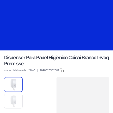
Dispenser Para Papel Higienico Caicai Branco Invoq
Premisse
comercialalvorada_13468
|
7898623582507