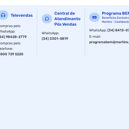
Central de
Programa BE
Televendas
Benefícios Exclusiv
Atendimento
Martins - Cashback
Pós Vendas
ompras pelo
WhatsApp
:
(34) 8413-0
WhatsApp
:
WhatsApp
:
E-mail
:
34) 98428-2779
(34) 3301-5819
programabem@martins.
ompras pelo
elefone
:
800 729 5220