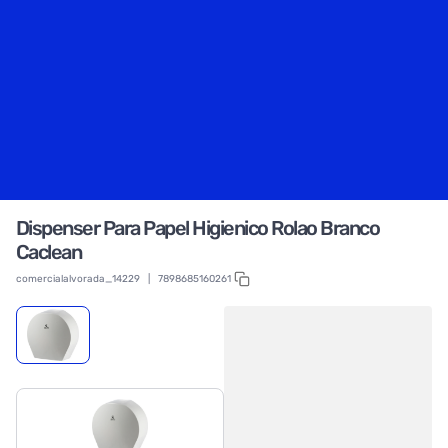
Dispenser Para Papel Higienico Rolao Branco
Caclean
comercialalvorada_14229
|
7898685160261