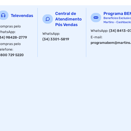
Central de
Programa BE
Televendas
Benefícios Exclusiv
Atendimento
Martins - Cashback
Pós Vendas
ompras pelo
WhatsApp
:
(34) 8413-0
WhatsApp
:
WhatsApp
:
E-mail
:
34) 98428-2779
(34) 3301-5819
programabem@martins.
ompras pelo
elefone
:
800 729 5220