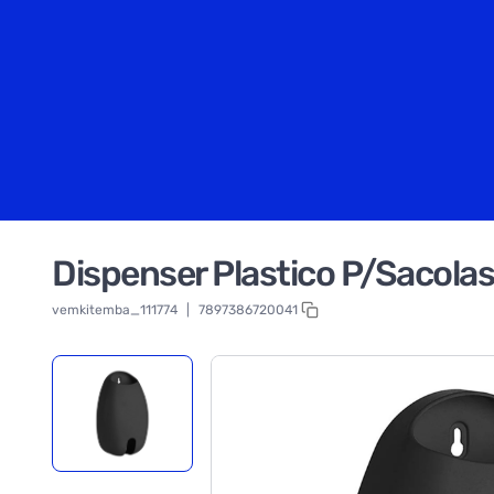
Dispenser Plastico P/Sacola
vemkitemba_111774
|
7897386720041