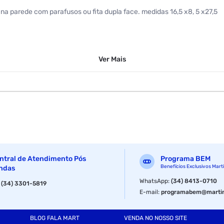
 na parede com parafusos ou fita dupla face. medidas 16,5 x8, 5 x27,5
Ver
Mais
ntral de Atendimento Pós
Programa BEM
Benefícios Exclusivos Mart
ndas
WhatsApp
:
(34) 8413-0710
:
(34) 3301-5819
E-mail
:
programabem@martin
BLOG FALA MART
VENDA NO NOSSO SITE