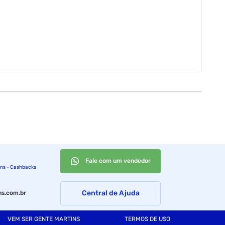
Fale com um vendedor
ins - Cashbacks
Central de Ajuda
s.com.br
VEM SER GENTE MARTINS
TERMOS DE USO