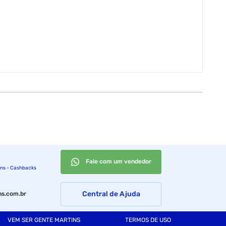
Fale com um vendedor
ins - Cashbacks
Central de Ajuda
s.com.br
VEM SER GENTE MARTINS
TERMOS DE USO