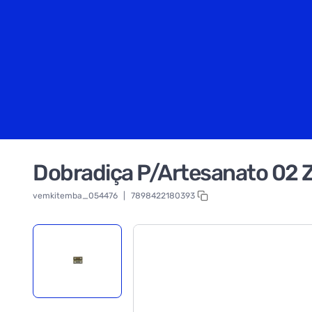
Dobradiça P/Artesanato 02 
vemkitemba_054476
|
7898422180393