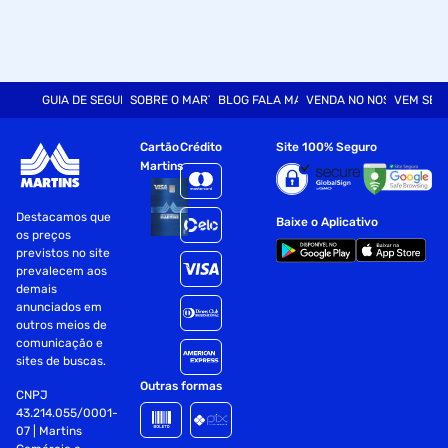
GUIA DE SEGURANÇA
SOBRE O MARTINS
BLOG FALA MART
VENDA NO NOSSO SITE
VEM SER
Cartão
Crédito
Site 100% Seguro
Martins
Destacamos que
Baixe o Aplicativo
os preços
previstos no site
prevalecem aos
demais
anunciados em
outros meios de
comunicação e
sites de buscas.
Outras formas
CNPJ
43.214.055/0001-
07 | Martins