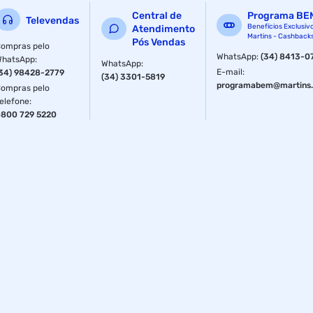
Central de
Programa BE
Televendas
Benefícios Exclusiv
Atendimento
Martins - Cashback
Pós Vendas
ompras pelo
WhatsApp
:
(34) 8413-0
WhatsApp
:
WhatsApp
:
E-mail
:
34) 98428-2779
(34) 3301-5819
programabem@martins.
ompras pelo
elefone
:
800 729 5220