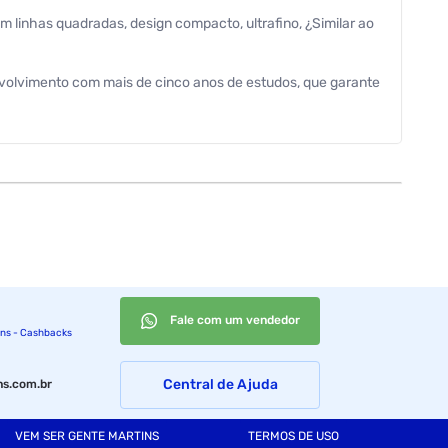
linhas quadradas, design compacto, ultrafino, ¿Similar ao
envolvimento com mais de cinco anos de estudos, que garante
ia Press Plus: Jatos de alta performance mesmo com baixa
a Loren Ultra: Exclusivo cartucho que garante uma troca
 Controle de temperaturas ao alcance das mãos (uso
o. - Ducha manual com Design exclusivo. - 12 meses de
220 V
Fale com um vendedor
ins - Cashbacks
Central de Ajuda
s.com.br
VEM SER GENTE MARTINS
TERMOS DE USO