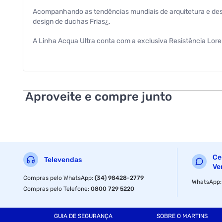
Acompanhando as tendências mundiais de arquitetura e desi
design de duchas Frias¿.
A Linha Acqua Ultra conta com a exclusiva Resistência Lore
alta performance e longa duração. A ducha Acqua Star Ultra
pressão. - Exclusiva resistência Loren Ultra - Longa duraç
rápida e segura. - Comando eletrônico: Permite a escolha g
opcional). - Fácil instalação: Em poucos passos a ducha é i
garantia.
Aproveite e compre junto
Especificações
Voltagem do Produto
Ce
Televendas
Ve
Compras pelo WhatsApp
:
(34) 98428-2779
WhatsApp
Compras pelo Telefone
:
0800 729 5220
GUIA DE SEGURANÇA
SOBRE O MARTINS