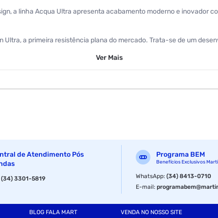
gn, a linha Acqua Ultra apresenta acabamento moderno e inovador com 
n Ultra, a primeira resistência plana do mercado. Trata-se de um des
 traz a opção de um jato mais concentrado e direcionável. - Tecnolog
Ver
Mais
ão em comparação as resistências comuns. - Resistência de troca rápid
radual e precisa da temperatura. - Haste de controle de temperaturas:
nstalada ou removida. - D.R.I. : Dispositivo da Regulagem de Inclinaçã
ntral de Atendimento Pós
Programa BEM
Benefícios Exclusivos Mart
ndas
WhatsApp
:
(34) 8413-0710
:
(34) 3301-5819
E-mail
:
programabem@martin
BLOG FALA MART
VENDA NO NOSSO SITE