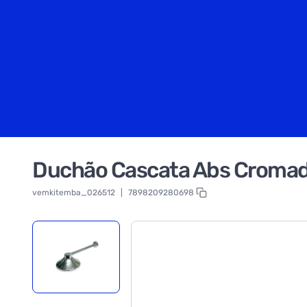
Duchão Cascata Abs Cromad
vemkitemba_026512
|
7898209280698