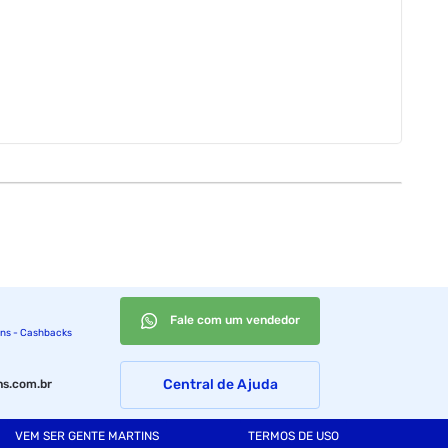
Fale com um vendedor
ins - Cashbacks
Central de Ajuda
s.com.br
VEM SER GENTE MARTINS
TERMOS DE USO