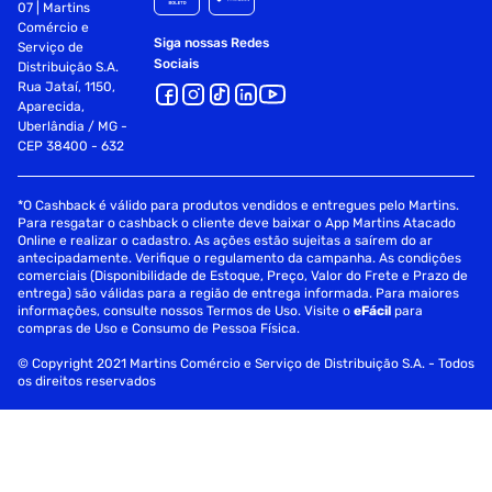
07 | Martins
part number : ids-7216hqhi-m1/s
Comércio e
Siga nossas Redes
Serviço de
modelo : ids-7216hqhi-m1/s
Sociais
Distribuição S.A.
Rua Jataí, 1150,
garantia com o seller: 1 ano/anos
Aparecida,
Uberlândia / MG -
CEP 38400 - 632
*O Cashback é válido para produtos vendidos e entregues pelo Martins.
Para resgatar o cashback o cliente deve baixar o App Martins Atacado
Online e realizar o cadastro. As ações estão sujeitas a saírem do ar
antecipadamente. Verifique o regulamento da campanha. As condições
comerciais (Disponibilidade de Estoque, Preço, Valor do Frete e Prazo de
entrega) são válidas para a região de entrega informada. Para maiores
informações, consulte nossos Termos de Uso. Visite o
eFácil
para
compras de Uso e Consumo de Pessoa Física.
© Copyright 2021 Martins Comércio e Serviço de Distribuição S.A. - Todos
os direitos reservados