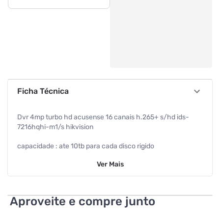
Ficha Técnica
Dvr 4mp turbo hd acusense 16 canais h.265+ s/hd ids-
7216hqhi-m1/s hikvision
capacidade : ate 10tb para cada disco rigido
Ver
Mais
hd : nao acompanha
interface : 01 interface ethernet auto-adaptavel rj45 10m /
100m / 1000m
Aproveite e compre junto
interface usb : 01x usb 2.0 e 01x usb 3.0