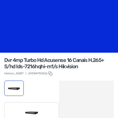
Dvr 4mp Turbo Hd Acusense 16 Canais H.265+
S/hd Ids-7216hqhi-m1/s Hikvision
hdstore_42807
|
6931847153526