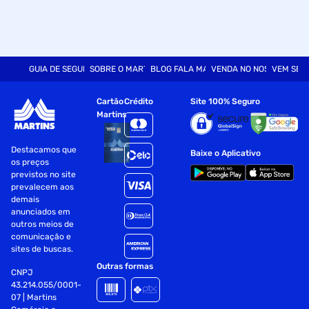
GUIA DE SEGURANÇA
SOBRE O MARTINS
BLOG FALA MART
VENDA NO NOSSO SITE
VEM SER
Cartão
Crédito
Site 100% Seguro
Martins
Destacamos que
Baixe o Aplicativo
os preços
previstos no site
prevalecem aos
demais
anunciados em
outros meios de
comunicação e
sites de buscas.
Outras formas
CNPJ
43.214.055/0001-
07 | Martins