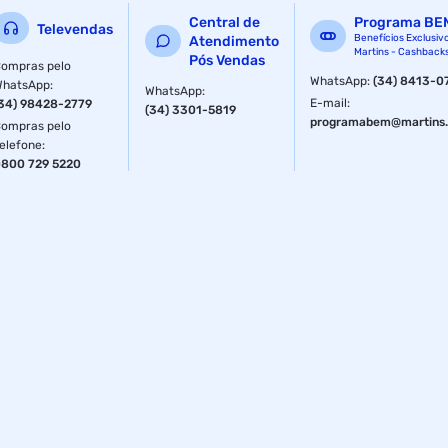
Central de
Programa BE
Televendas
Benefícios Exclusiv
Atendimento
Martins - Cashback
Pós Vendas
ompras pelo
WhatsApp
:
(34) 8413-0
WhatsApp
:
WhatsApp
:
E-mail
:
34) 98428-2779
(34) 3301-5819
programabem@martins.
ompras pelo
elefone
:
800 729 5220