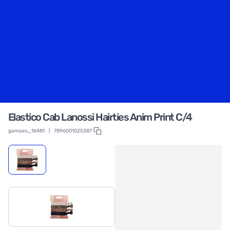
Elastico Cab Lanossi Hairties Anim Print C/4
gamaes_16481
|
7896001025387