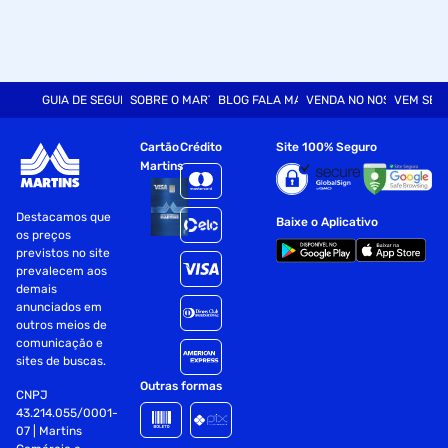
GUIA DE SEGURANÇA
SOBRE O MARTINS
BLOG FALA MART
VENDA NO NOSSO SITE
VEM SER
Cartão
Crédito
Site 100% Seguro
Martins
Destacamos que
Baixe o Aplicativo
os preços
previstos no site
prevalecem aos
demais
anunciados em
outros meios de
comunicação e
sites de buscas.
Outras formas
CNPJ
43.214.055/0001-
07 | Martins