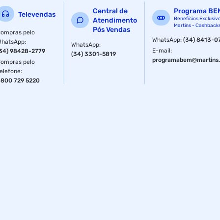
Central de
Programa BE
Televendas
Benefícios Exclusiv
Atendimento
Martins - Cashback
Pós Vendas
ompras pelo
WhatsApp
:
(34) 8413-0
WhatsApp
:
WhatsApp
:
E-mail
:
34) 98428-2779
(34) 3301-5819
programabem@martins.
ompras pelo
elefone
:
800 729 5220