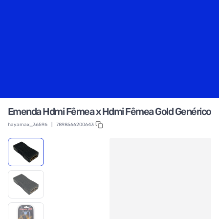
Emenda Hdmi Fêmea x Hdmi Fêmea Gold Genérico
hayamax_36596
|
7898566200643