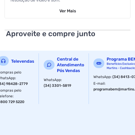
resolução de vídeo e som.
Ver
Mais
Aproveite e compre junto
Central de
Programa BE
Televendas
Benefícios Exclusiv
Atendimento
Martins - Cashback
Pós Vendas
ompras pelo
WhatsApp
:
(34) 8413-0
WhatsApp
:
WhatsApp
:
E-mail
:
34) 98428-2779
(34) 3301-5819
programabem@martins.
ompras pelo
elefone
:
800 729 5220