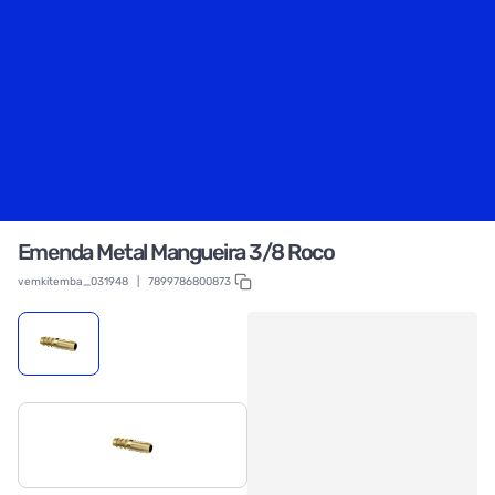
Emenda Metal Mangueira 3/8 Roco
vemkitemba_031948
|
7899786800873