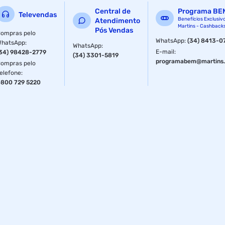
Central de
Programa BE
Televendas
Benefícios Exclusiv
Atendimento
Martins - Cashback
Pós Vendas
ompras pelo
WhatsApp
:
(34) 8413-0
WhatsApp
:
WhatsApp
:
E-mail
:
34) 98428-2779
(34) 3301-5819
programabem@martins.
ompras pelo
elefone
:
800 729 5220