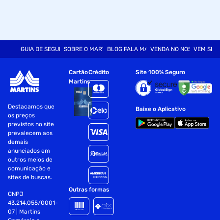
GUIA DE SEGURANÇA
SOBRE O MARTINS
BLOG FALA MART
VENDA NO NOSSO SITE
VEM SER
Cartão
Crédito
Site 100% Seguro
Martins
Destacamos que
Baixe o Aplicativo
os preços
previstos no site
prevalecem aos
demais
anunciados em
outros meios de
comunicação e
sites de buscas.
Outras formas
CNPJ
43.214.055/0001-
07 | Martins