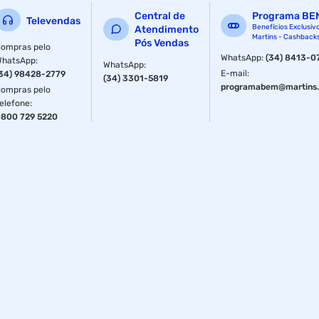
Central de
Programa BE
Televendas
Benefícios Exclusiv
Atendimento
Martins - Cashback
Pós Vendas
ompras pelo
WhatsApp
:
(34) 8413-0
WhatsApp
:
WhatsApp
:
E-mail
:
34) 98428-2779
(34) 3301-5819
programabem@martins.
ompras pelo
elefone
:
800 729 5220