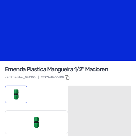
Emenda Plastica Mangueira 1/2" Macloren
vemkitemba_047305
|
7897768400608