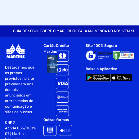
GUIA DE SEGURANÇA
SOBRE O MARTINS
BLOG FALA MART
VENDA NO NOSSO SITE
VEM SER
Cartão
Crédito
Site 100% Seguro
Martins
Destacamos que
Baixe o Aplicativo
os preços
previstos no site
prevalecem aos
demais
anunciados em
outros meios de
comunicação e
sites de buscas.
Outras formas
CNPJ
43.214.055/0001-
07 | Martins